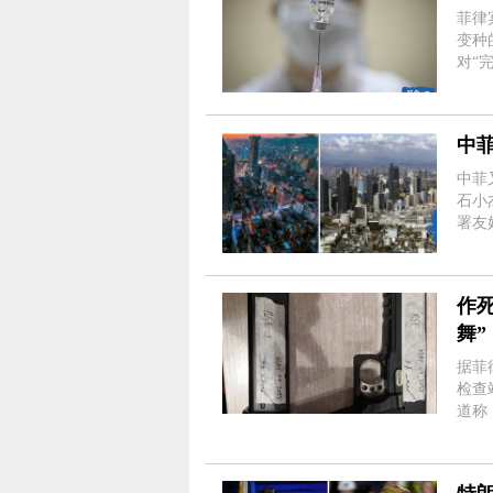
菲律
变种
对“完全接
Cov
Leac
中
中菲又有两
石小
署友
国际友
菲律
作
舞”
据菲
检查站
道称，
认嫌疑人是 