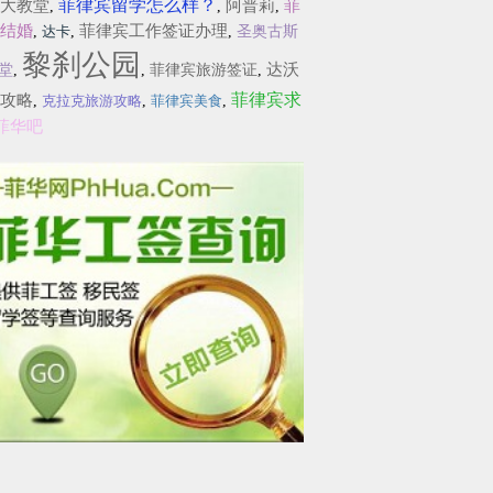
菲律宾留学怎么样？
大教堂
阿普莉
菲
,
,
,
结婚
菲律宾工作签证办理
,
达卡
,
,
圣奥古斯
黎刹公园
达沃
堂
,
,
菲律宾旅游签证
,
菲律宾求
攻略
,
克拉克旅游攻略
,
菲律宾美食
,
菲华吧