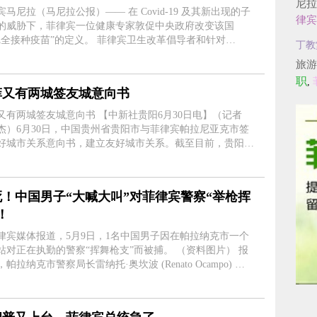
尼拉
宾马尼拉（马尼拉公报）—— 在 Covid-19 及其新出现的子
律宾
的威胁下，菲律宾一位健康专家敦促中央政府改变该国
种疫苗”的定义。 菲律宾卫生改革倡导者和针对
丁教
id-19 的国家工作组 (NTF) 的前特别顾问 Anthony “Tony”
旅游
hon 博士于 6 月 5 日星期日....
职
,
菲又有两城签友城意向书
城签友城意向书 【中新社贵阳6月30日电】（记者
杰）6月30日，中国贵州省贵阳市与菲律宾帕拉尼亚克市签
好城市关系意向书，建立友好城市关系。截至目前，贵阳市
城及友好交往城市数量达22个。 帕拉尼亚克市位于
宾大马尼拉地区，距....
死！中国男子“大喊大叫”对菲律宾警察“举枪挥
！
律宾媒体报道，5月9日，1名中国男子因在帕拉纳克市一个
对正在执勤的警察“挥舞枪支”而被捕。 （资料图片） 报
帕拉纳克市警察局长雷纳托·奥坎波 (Renato Ocampo) 确
28 岁的陆某。 据悉，当日凌晨1点40 分左右陆某被
捕。 奥坎波....