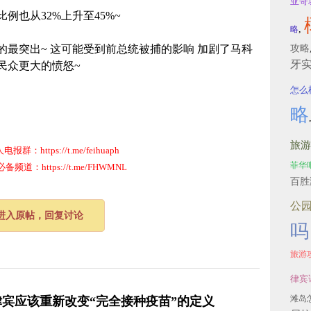
亚哥
也从32%上升至45%~
,
略
最突出~ 这可能受到前总统被捕的影响 加剧了马科
攻略
牙
民众更大的愤怒~
怎么
略
旅游
群：https://t.me/feihuaph
菲华
道：https://t.me/FHWMNL
百胜
公
进入原帖，回复讨论
吗
旅游
律宾
滩岛
律宾应该重新改变“完全接种疫苗”的定义