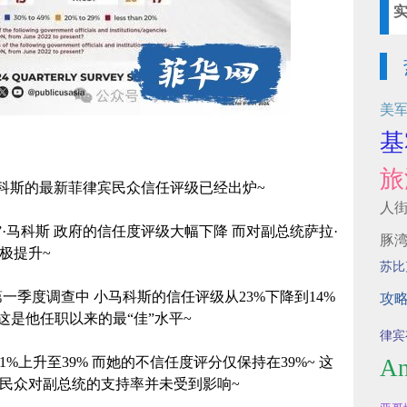
美
基
旅
科斯的最新菲律宾民众信任评级已经出炉~
人
”·马科斯 政府的信任度评级大幅下降 而对副总统萨拉·
豚
极提升~
苏比
25第一季度调查中 小马科斯的信任评级从23%下降到14%
攻
这是他任职以来的最“佳”水平~
律宾
1%上升至39% 而她的不信任度评分仅保持在39%~ 这
An
但民众对副总统的支持率并未受到影响~