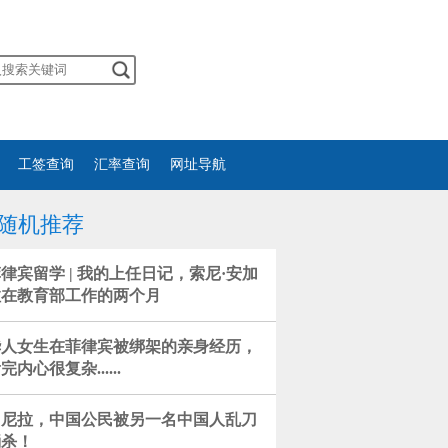
工签查询
汇率查询
网址导航
随机推荐
律宾留学 | 我的上任日记，索尼·安加
拉在教育部工作的两个月
华人女生在菲律宾被绑架的亲身经历，
完内心很复杂......
马尼拉，中国公民被另一名中国人乱刀
捅杀！