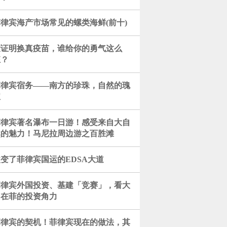
律宾海产市场常见的螺类海鲜(前十)
假证明换真疫苗，谁给你的勇气这么
狂？
菲律宾宿务——南方的珍珠，自然的瑰
宝
菲律宾著名瀑布一日游！感受来自大自
然的魅力！马尼拉周边游之百胜滩
变了菲律宾国运的EDSA大道
菲律宾外国投资、基建「竞赛」，看大
国在菲的投资角力
菲律宾的契机！菲律宾现在的做法，其