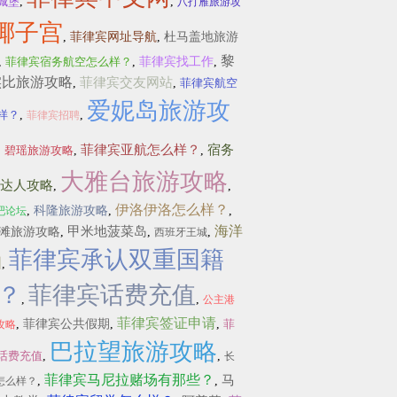
城堡
,
,
八打雁旅游攻
椰子宫
,
菲律宾网址导航
,
杜马盖地旅游
黎
,
菲律宾宿务航空怎么样？
,
菲律宾找工作
,
实比旅游攻略
菲律宾交友网站
,
,
菲律宾航空
爱妮岛旅游攻
样？
,
,
菲律宾招聘
菲律宾亚航怎么样？
宿务
,
碧瑶旅游攻略
,
,
大雅台旅游攻略
达人攻略
,
,
伊洛伊洛怎么样？
,
科隆旅游攻略
,
,
吧论坛
海洋
甲米地菠菜岛
滩旅游攻略
,
,
,
西班牙王城
菲律宾承认双重国籍
园
,
？
菲律宾话费充值
,
,
公主港
菲律宾签证申请
,
菲律宾公共假期
,
,
菲
攻略
巴拉望旅游攻略
话费充值
,
,
长
菲律宾马尼拉赌场有那些？
马
,
,
怎么样？