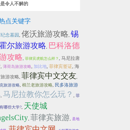
实是令人不解的
热点关键字
佬沃旅游攻略
锡
军纪念墓园
,
,
霍尔旅游攻略
巴科洛德
,
游攻略
马尼拉唐
,
菲律宾虎航怎么样？
,
街
菲律宾签证
海
加比地
,
薄荷岛旅游攻略
,
,
,
菲律宾中文交友
湾旅游攻略
,
,
民多洛旅游
棉兰老旅游攻略
克旅游攻略
,
,
马尼拉教你怎么玩？
略
,
,
菲
天使城
有哪些大学?
,
gelsCity
菲律宾旅游
,
,
圣地
菲律宾中文网