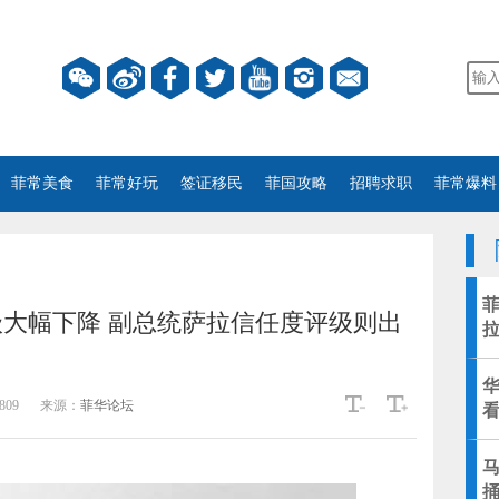
菲常美食
菲常好玩
签证移民
菲国攻略
招聘求职
菲常爆料
菲
大幅下降 副总统萨拉信任度评级则出
809
来源：
菲华论坛
看