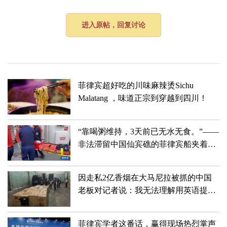
进入原帖，回复讨论
菲律宾超好吃的川味麻辣烫Sichu
Malatang ，味道正宗到穿越到四川！
“靠喝粥维持，3天前已无水无食。”——
非法滞留中国仙宾礁的菲律宾船夹着尾
巴狼狈滚蛋儿了！！！
因走私2亿香烟在大马尼拉被抓的中国
老板对记者说：我无法理解用英语提出
的许多问题
菲律宾学者这番话，赢得现场热烈掌声