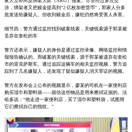
家人立即向反绑架大队（AKG）报案。尽管经过多次交
涉，绑架者又把赎金提高到“2 亿枚加密货币”，郭家人分多
批发送给嫌疑人。但收到赎金后，嫌犯仍然将受害人杀害。
细节四：警方通过监控找到破案线索，关键线索源于郭某被
丢弃在奎松的车
警方还表示，嫌疑人的身份是通过监控录像、网络监控和情
报报告确认的。而破案的关键线索，源于郭某被遗弃在奎松
市的雷克萨斯车。通过追踪这辆车的相关监控视频，警方追
踪到了几名嫌疑人，还发现了疑似嫌疑人消灭罪证的视频。
警方在发布会上公布的视频显示，廖某的司机在一家便利店
购买湿巾和塑料袋——据信这些物品是用来擦拭证据的。法
哈多说：“他走进一家便利店，买了湿巾和塑料袋，试图用
它们擦拭自己的指纹。”