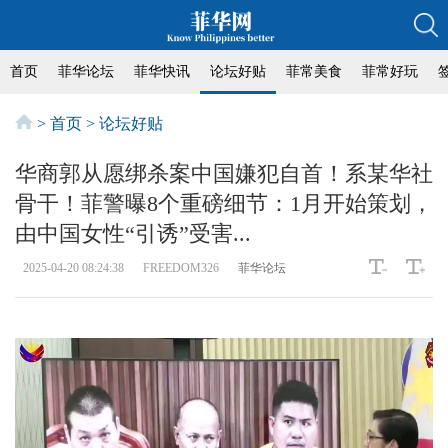
首页
菲华论坛
菲华快讯
论坛好贴
菲常美食
菲常好玩
>
首页
>
论坛好贴
华商郭从愿绑杀案中国嫌犯自首！系某华社
骨干！菲警曝8个重磅细节：1月开始策划，
由中国女性“引诱”受害...
2025-04-20 08:24:38
FREEDOM326
菲华论坛