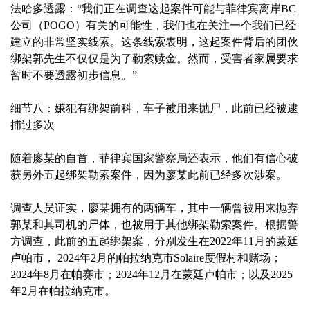
法哈多透露：“我们正在调查这起案件可能与菲律宾离岸BC
公司（POGO）有关的可能性，我们也在关注一个我们已经
建立的非常坚实线索。这条线索表明，这起案件背后的团伙
绑架郭先生不仅仅是为了勒索赎金。然而，受害者家属要求
暂时不要透露初步信息。”
细节八：嫌犯有绑架前科，车子被用来抛尸，此前已经被逮
捕过多次
随着廖某的自首，菲律宾国家警察局还表示，他们有信心破
获另外五起绑架勒索案件，因为廖某此前已经多次涉案。
调查人员证实，廖某拥有的两辆车，其中一辆曾被用来抛弃
郭某和其司机的尸体，也被用于其他绑架勒索案件。根据警
方调查，此前的五起绑架案，分别发生在2022年11月的蒙廷
卢帕市， 2024年2月的帕拉纳克市Solaire度假村和赌场；
2024年8月在帕赛市；2024年12月在蒙廷卢帕市；以及2025
年2月在帕拉纳克市。