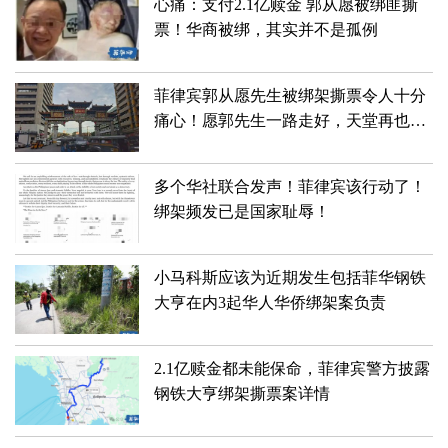
心痛：支付2.1亿赎金 郭从愿被绑匪撕
票！华商被绑，其实并不是孤例
菲律宾郭从愿先生被绑架撕票令人十分
痛心！愿郭先生一路走好，天堂再也没
有绑匪！
多个华社联合发声！菲律宾该行动了！
绑架频发已是国家耻辱！
小马科斯应该为近期发生包括菲华钢铁
大亨在内3起华人华侨绑架案负责
2.1亿赎金都未能保命，菲律宾警方披露
钢铁大亨绑架撕票案详情