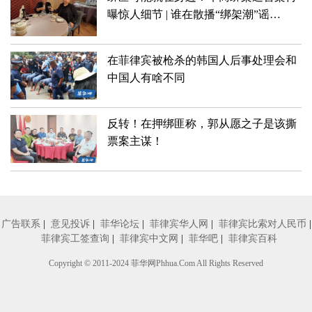
曝惊人细节 | 谁在散播“绑架潮”谣
言？！菲律宾警方将追责！
在菲律宾被枪杀的韩国人后事处理会和
中国人有啥不同
反转！在押绑匪称，郭从愿之子是该撕
票案主谋！
广告联系
|
意见投诉
|
菲华论坛
|
菲律宾华人网
|
菲律宾比索对人民币
|
菲律宾工签查询
|
菲律宾中文网
|
菲华吧
|
菲律宾百科
Copyright © 2011-2024
菲华网
Phhua.Com All Rights Reserved