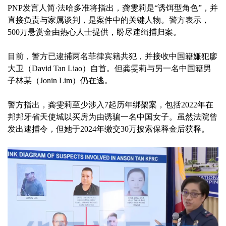
PNP发言人简·法哈多准将指出，龚雯莉是“诱饵型角色”，并
直接负责与家属谈判，是案件中的关键人物。警方表示，
500万悬赏金由热心人士提供，盼尽速缉捕归案。
目前，警方已逮捕两名菲律宾籍共犯，并接收中国籍嫌犯廖
大卫（David Tan Liao）自首。但龚雯莉与另一名中国籍男
子林某（Jonin Lim）仍在逃。
警方指出，龚雯莉至少涉入7起历年绑架案，包括2022年在
邦邦牙省天使城以买房为由诱骗一名中国女子。虽然法院曾
发出逮捕令，但她于2024年缴交30万披索保释金后获释。