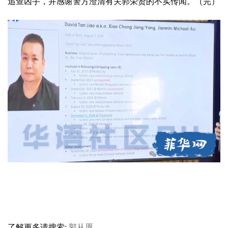
追查凶手，并感谢警方澄清有关郭荣贤的不实传闻。（完）
了解更多请搜索:
郭从愿