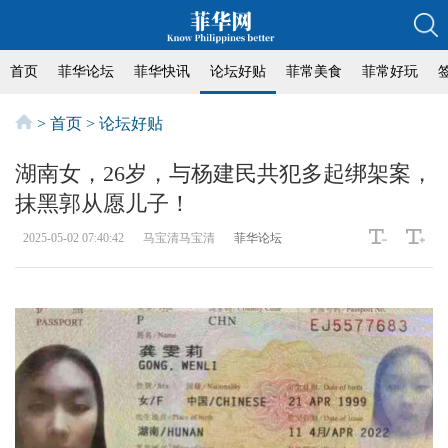
首页
菲华论坛
菲华快讯
论坛好贴
菲常美食
菲常好玩
>
首页
>
论坛好贴
湖南女，26岁，与杨建民共犯多起绑架案，
抹黑郭从愿儿子！
2025-05-02 07:40:42
马宝清马宝清
菲华论坛