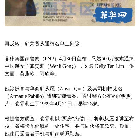
再反转！郭荣贤从通缉名单上剔除！
菲律宾国家警察（PNP）4月30日宣布，悬赏500万披索通缉
中国籍女子龚雯莉（Wenli Gong），又名 Kelly Tan Lim、保
文丽、黄燕玲、阿欣等。
她涉嫌参与华商郭从愿（Anson Que）及其司机帕比洛
（Armanie Pabillo）遭绑架撕票案。通过警方公布的护照照
片，龚雯莉生于1999年4月21日，现年26岁。
根据警方调查，龚雯莉以“买房”为借口，将郭从愿引诱至布
拉干省梅卡瓦延镇的一处住宅，并与同伙将其软禁。期间，
她使用受害者手机与郭家联系勒赎。