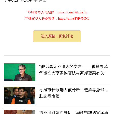
菲律宾华人电报群：https://t.me/feihuaph
菲律宾华人必备频道：https://t.me/FHWMNL
进入原帖，回复讨论
“他远离见不得人的交易”——被撕票菲
华钢铁大亨家族否认与离岸菠菜有关
毒枭市长候选人被枪击：选票靠撒钱，
胜选靠命硬
绑匪可能就在身边！华商绑架遇害案再