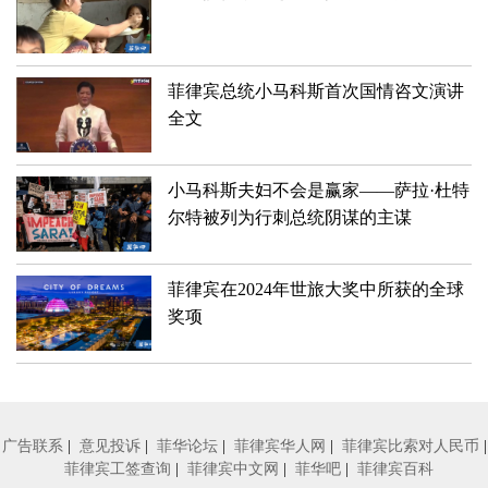
菲律宾总统小马科斯首次国情咨文演讲
全文
小马科斯夫妇不会是赢家——萨拉·杜特
尔特被列为行刺总统阴谋的主谋
菲律宾在2024年世旅大奖中所获的全球
奖项
广告联系
|
意见投诉
|
菲华论坛
|
菲律宾华人网
|
菲律宾比索对人民币
|
菲律宾工签查询
|
菲律宾中文网
|
菲华吧
|
菲律宾百科