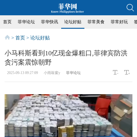
首页
菲华论坛
菲华快讯
论坛好贴
菲常美食
菲常好玩
>
首页
>
论坛好贴
小马科斯看到10亿现金爆粗口,菲律宾防洪
贪污案震惊朝野
2025-09-13 09:27:09
小雨敲窗y
菲华论坛