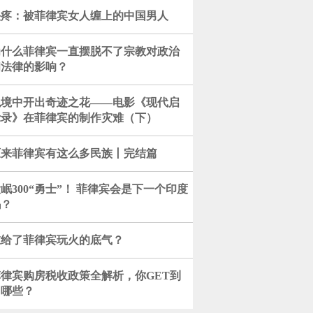
头疼：被菲律宾女人缠上的中国男人
为什么菲律宾一直摆脱不了宗教对政治
和法律的影响？
绝境中开出奇迹之花——电影《现代启
示录》在菲律宾的制作灾难（下）
原来菲律宾有这么多民族丨完结篇
岷300“勇士”！ 菲律宾会是下一个印度
吗？
谁给了菲律宾玩火的底气？
菲律宾购房税收政策全解析，你GET到
了哪些？