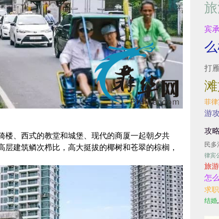
旅
宾
么
打
滩
菲律
游
攻
骑楼、西式的教堂和城堡、现代的商厦一起朝夕共
民多
高层建筑鳞次栉比，高大挺拔的椰树和苍翠的棕榈，
律宾
旅游
怎
求职
结婚