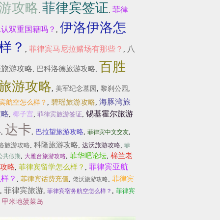
游攻略
菲律宾签证
菲律
,
,
伊洛伊洛怎
承认双重国籍吗？
,
样？
菲律宾马尼拉赌场有那些？
八
,
,
百胜
雁旅游攻略
巴科洛德旅游攻略
,
,
旅游攻略
,
美军纪念墓园
,
黎刹公园
,
海豚湾旅
碧瑶旅游攻略
宾航空怎么样？
,
,
攻略
锡基霍尔旅游
,
椰子宫
,
菲律宾旅游签证
,
达卡
略
,
,
巴拉望旅游攻略
,
,
菲律宾中文交友
科隆旅游攻略
洛旅游攻略
,
,
达沃旅游攻略
,
菲
菲华吧论坛
棉兰老
,
,
,
公共假期
大雅台旅游攻略
菲律宾亚航
攻略
菲律宾留学怎么样？
,
,
么样？
菲律宾
,
菲律宾话费充值
,
,
佬沃旅游攻略
菲律宾旅游
,
,
,
菲律宾
菲律宾宿务航空怎么样？
,
甲米地菠菜岛