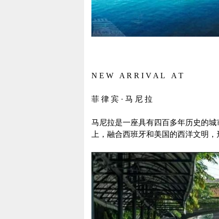
N E W A R R I V A L A T
菲 律 宾 · 马 尼 拉
马尼拉是一座具有四百多年历史的城
上，融合西班牙和美国的西洋文明，