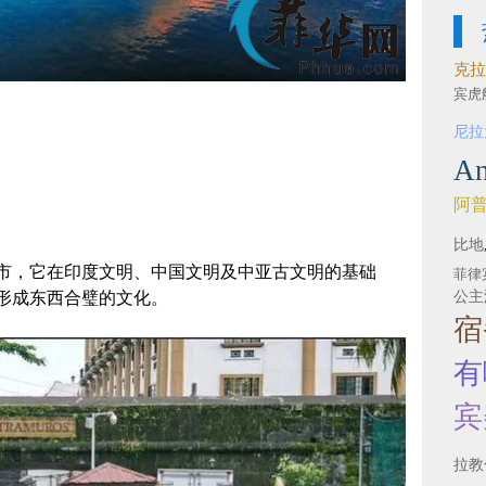
克拉
宾虎
尼拉
An
阿
比地
市，它在印度文明、中国文明及中亚古文明的基础
菲律
公主
形成东西合璧的文化。
宿
有
宾
拉教