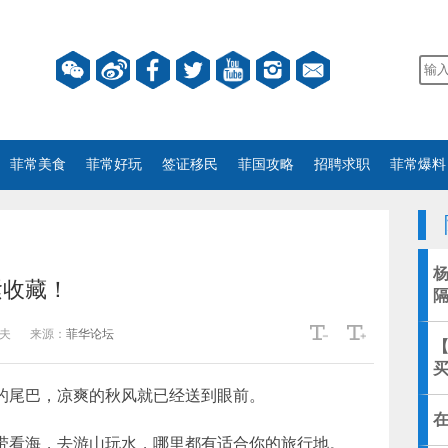
菲常美食
菲常好玩
签证移民
菲国攻略
招聘求职
菲常爆料
紧收藏！
夫
来源：
菲华论坛
【
的尾巴，凉爽的秋风就已经送到眼前。
带看海，去游山玩水，哪里都有适合你的旅行地。