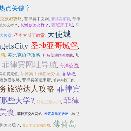
热点关键字
克旅游攻略
,
菲律宾中文网
,
菲律宾招聘
,
菲律
西班牙王城
航怎么样？
,
长滩岛怎么样？
,
,
马
天使城
圣奥古斯丁教堂
大教堂
,
,
gelsCity
圣地亚哥城堡
,
,
普莉
苏比克旅游攻略
,
,
杜马盖地旅游攻略
,
加
菲律宾网址导航
海洋公园
,
,
,
菲律宾工作签证办理
菲华吧
宾话费充值
,
,
,
港旅游攻略
,
菲律宾签证申请
,
,
菲律宾找工作
务旅游达人攻略
菲律宾
,
哪些大学?
菲律
,
马尼拉唐人街
,
美食
,
,
,
马尼
菲律宾交友网站
爱妮岛旅游攻略
薄荷岛
你怎么玩？
,
,
黎牙实比旅游攻略