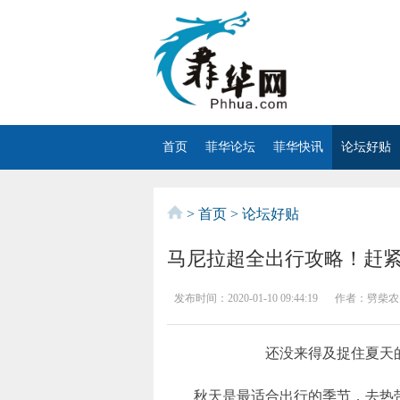
首页
菲华论坛
菲华快讯
论坛好贴
>
首页
>
论坛好贴
马尼拉超全出行攻略！赶
发布时间：
2020-01-10 09:44:19
作者：
劈柴农
还没来得及捉住夏天
秋天是最适合出行的季节，去热