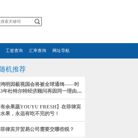
工签查询
汇率查询
网址导航
随机推荐
杨鸿明因藐视国会将被全球通缉——时
隔3年杜特尔特经济顾问再因同一理由遭
逮捕
有余果蔬YOUYU FRESH】在菲律宾
买水果，永远有吃不完的亏！
在菲律宾开贸易公司需要交哪些税？