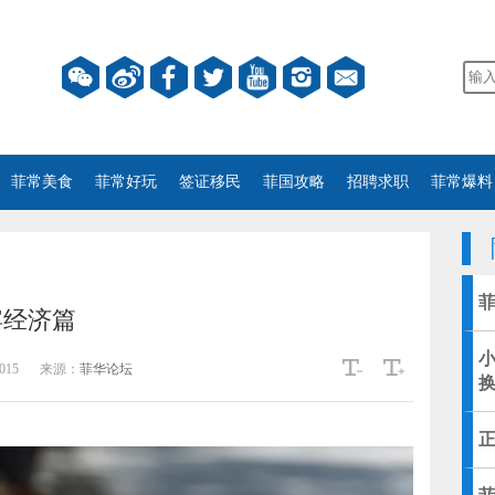
菲常美食
菲常好玩
签证移民
菲国攻略
招聘求职
菲常爆料
宾经济篇
015
来源：
菲华论坛
换