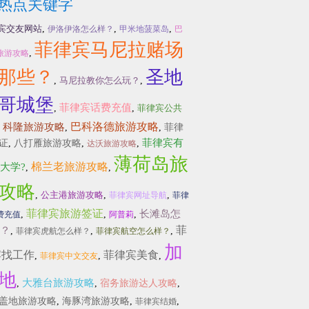
热点关键字
宾交友网站
,
,
,
伊洛伊洛怎么样？
甲米地菠菜岛
巴
菲律宾马尼拉赌场
,
旅游攻略
那些？
圣地
,
马尼拉教你怎么玩？
,
哥城堡
菲律宾话费充值
,
,
菲律宾公共
巴科洛德旅游攻略
科隆旅游攻略
,
,
,
菲律
菲律宾有
证
,
八打雁旅游攻略
,
,
达沃旅游攻略
薄荷岛旅
棉兰老旅游攻略
大学?
,
,
攻略
,
公主港旅游攻略
,
,
菲律宾网址导航
菲律
菲律宾旅游签证
长滩岛怎
,
,
,
费充值
阿普莉
菲
？
,
,
,
菲律宾虎航怎么样？
菲律宾航空怎么样？
加
宾找工作
菲律宾美食
,
,
,
菲律宾中文交友
地
大雅台旅游攻略
,
,
宿务旅游达人攻略
,
盖地旅游攻略
,
海豚湾旅游攻略
,
,
菲律宾结婚