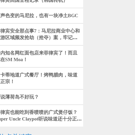
菲律宾回国全程记录（韩国转机）
闻声色变的马尼拉，也有一块净土BGC
菲律宾安全那点事7：马尼拉商业中心和
旅游区域频发抢劫（抢夺）案，牢记这4
点降低安全风险！
国内知名网红面包店来菲律宾了！而且
在SM Moa！
马卡蒂地道广式餐厅！烤鸭腊肉，味道
超正宗！
你说薄荷岛不好玩？
菲律宾也能吃到香喷喷的广式煲仔饭？
uper Uncle Claypot听说味道还十分正
宗！