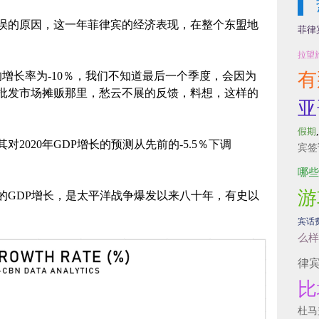
错误的原因，这一年菲律宾的经济表现，在整个东盟地
菲律
拉望
有
均增长率为-10％，我们不知道最后一个季度，会因为
批发市场摊贩那里，愁云不展的反馈，料想，这样的
亚
假期
2020年GDP增长的预测从先前的-5.5％下调
宾签
哪些
游
年的GDP增长，是太平洋战争爆发以来八十年，有史以
宾话
么样
律
比
杜马