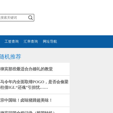
工签查询
汇率查询
网址导航
随机推荐
菲律宾那些最适合办婚礼的教堂
小马令年内全面取缔POGO，是否会偷梁
柱借IGL“还魂”引担忧……
正宗中国味！卤味猪蹄超美味！