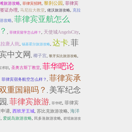
黎刹公园
菲律宾
滩旅游攻略
,
菲律宾招聘
,
,
签证办理
,
马尼拉大教堂
,
佬沃旅游攻略
,
克拉
菲律宾亚航怎么
游攻略
,
？
天使城AngelsCity
,
,
,
菲律宾留学怎么样？
达卡
菲
尼拉唐人街
,
,
,
锡基霍尔旅游攻略
宾中文网
椰子宫
,
,
,
黎牙实比旅游攻略
菲华吧论
,
圣奥古斯丁教堂
,
宾求职
菲律宾承
,
菲律宾宿务航空怎么样？
,
双重国籍吗？
美军纪念
,
园
菲律宾旅游
菲律宾
,
,
,
菲华吧
证申请
海洋
西班牙王城
苏比克旅游攻略
,
,
,
园
,
爱妮岛旅游攻略
,
民多洛旅游攻略
,
碧瑶旅游攻