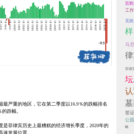
百胜
工作
克旅
样
马
律
菲律
坛
认
墓
缩最严重的地区，它在第二季度以16.9％的跌幅排名
％的跌幅。
签
公
是菲律宾历史上最糟糕的经济增长季度，2020年的
略
高速发展位置。