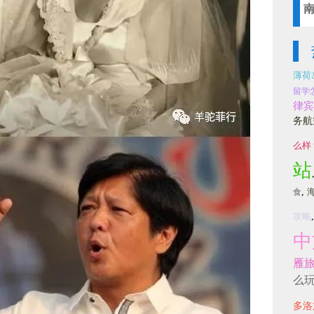
薄荷
留学
律宾
务航
么样
站
,
食
攻略
中
雁
么
多洛