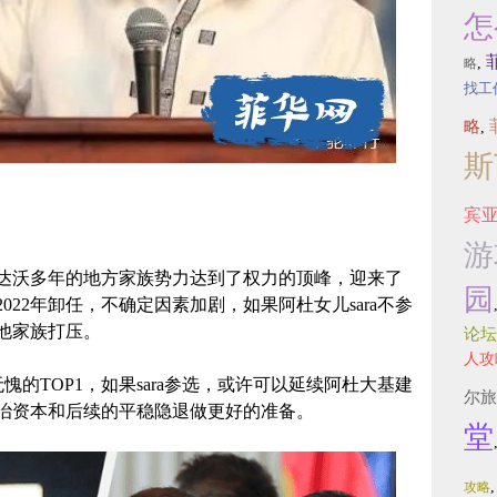
怎
,
略
找工
略
,
斯
宾
游
在达沃多年的地方家族势力达到了权力的顶峰，迎来了
园
22年卸任，不确定因素加剧，如果阿杜女儿sara不参
他家族打压。
论坛
人攻
无愧的TOP1，如果sara参选，或许可以延续阿杜大基建
尔旅
治资本和后续的平稳隐退做更好的准备。
堂
攻略