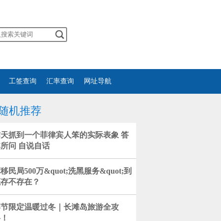
工签查询
汇率查询
网址导航
随机推荐
昨天抓到一个菲律宾人笨的实际表象 答
所问 自说自话
移民局500万&quot;洗黑服务&quot;到
底存不存在？
春节限定温暖过冬｜长滩岛旅游全攻
略！