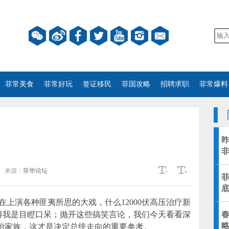
菲常美食
菲常好玩
签证移民
菲国攻略
招聘求职
菲常爆料
非
来源：
菲华论坛
菲
上演各种匪夷所思的大戏，什么12000伏高压治疗新
得我是目瞪口呆；抛开这些搞笑言论，我们今天看看深
治家族，这才是决定总统走向的重要参考。