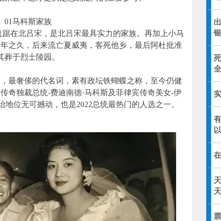
01马科斯家族
，该家族就盘踞在北吕宋，是北吕宋最具实力的家族。再加上小马
1年之久，后来流亡夏威夷，客死他乡，最后阿杜批准
其葬于烈士陵园。
全
女，最奢侈的代名词，素有政坛铁蝴蝶之称，至今仍健
传奇独裁总统-费迪南德·马科斯及菲律宾传奇美女-伊
治地位无可撼动，也是2022总统最热门的人选之一。
天
天