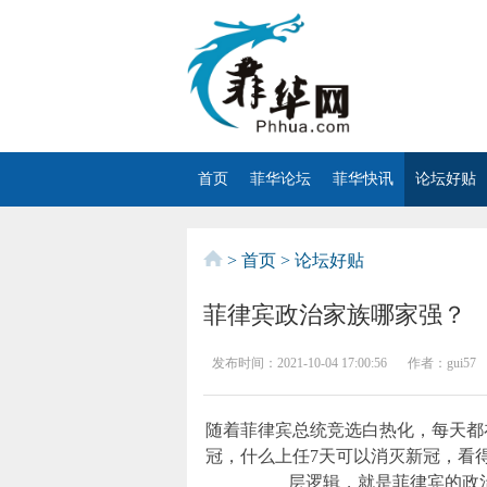
首页
菲华论坛
菲华快讯
论坛好贴
>
首页
>
论坛好贴
菲律宾政治家族哪家强？
发布时间：
2021-10-04 17:00:56
作者：
gui57
随着菲律宾总统竞选白热化，每天都在
冠，什么上任7天可以消灭新冠，看
层逻辑，就是菲律宾的政