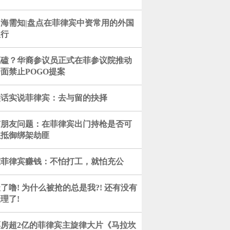
出海需知|盘点在菲律宾中资常用的外国
银行
死磕？华裔参议员正式在菲参议院推动
面禁止POGO提案
实话实说菲律宾：去与留的抉择
有朋友问题：在菲律宾出门持枪是否可
以抵御绑架劫匪
在菲律宾赚钱：不怕打工，就怕充公
了噜! 为什么被抢的总是我?! 还有没有
理了!
票房超2亿的菲律宾主旋律大片《马拉坎