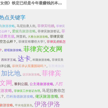
南女佣》铁定已经是今年最赚钱的本土
电影了
热点关键字
岛旅游攻略
,
马尼拉唐人街
,
菲律宾结婚
,
菲律宾
菲
,
爱妮岛旅游攻略
,
菲律宾旅游签证
,
怎么样？
话费充值
,
阿普莉
,
,
菲律宾宿
大雅台旅游攻略
空怎么样？
,
菲律宾有哪些大学?
,
菲律宾虎航怎
菲律宾交友网
？
,
,
碧瑶旅游攻略
达卡
,
,
,
,
西班牙王城
科隆旅游攻略
菲律宾美
海洋公园
,
菲律宾承认双重国籍吗？
,
百胜滩旅游
加比地
菲律宾
,
,
,
达沃旅游攻略
文网
八打
,
黎刹公园
,
公主港旅游攻略
,
旅游攻略
马尼拉教你怎
,
,
菲律宾工作签证办理
玩？
佬沃旅游攻略
,
巴科洛德旅游攻略
,
,
民
伊洛伊洛
旅游攻略
,
,
甲米地菠菜岛