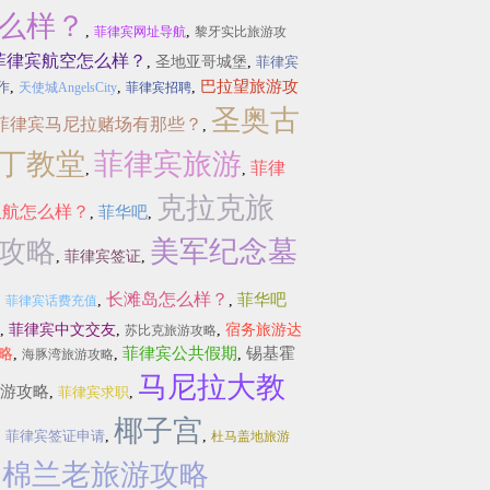
么样？
,
,
菲律宾网址导航
黎牙实比旅游攻
菲律宾航空怎么样？
,
圣地亚哥城堡
,
菲律宾
巴拉望旅游攻
作
,
,
,
天使城AngelsCity
菲律宾招聘
圣奥古
菲律宾马尼拉赌场有那些？
,
丁教堂
菲律宾旅游
菲律
,
,
克拉克旅
亚航怎么样？
菲华吧
,
,
攻略
美军纪念墓
,
菲律宾签证
,
长滩岛怎么样？
菲华吧
,
,
,
菲律宾话费充值
,
菲律宾中文交友
,
,
宿务旅游达
苏比克旅游攻略
菲律宾公共假期
锡基霍
略
,
,
,
海豚湾旅游攻略
马尼拉大教
游攻略
,
菲律宾求职
,
椰子宫
,
菲律宾签证申请
,
,
杜马盖地旅游
棉兰老旅游攻略
,