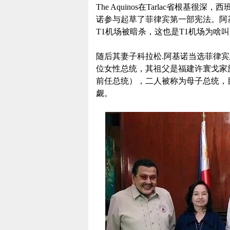
The Aquinos在Tarlac省根
诺参与起草了菲律宾第一部宪法。阿
T1机场被暗杀，这也是T1机场为啥
随后其妻子科拉松.阿基诺当选菲律
位女性总统，其祖父是福建许寰戈家
前任总统），二人被称为母子总统，
觑。