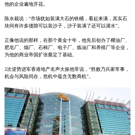
他的企业遍地开花。
陈永栽说：“市场犹如装满大石的铁桶，看起来满，其实石
块间有许多缝隙可以装沙子，沙子装满了还可以灌水”。
正像他说的那样，在那个黄金十年，他先后创办了椰油厂、
肥皂厂、烟厂、石棉厂、电子厂、炼油厂和养殖厂等企业，
为他的商业帝国扩张奠定了基础。
2次逆势进军香港地产名声大振他常说，“胜败乃兵家常事，
机会与风险同在，危机中蕴含无数商机”。