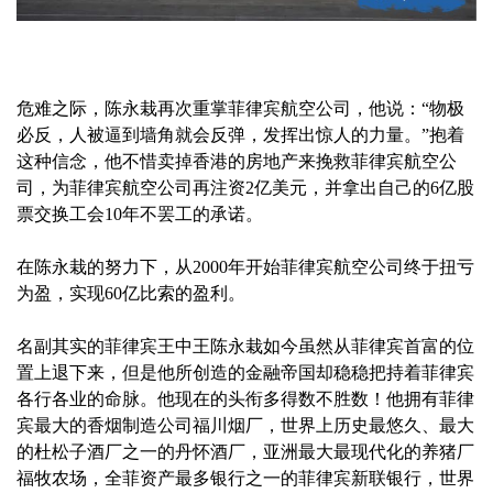
危难之际，陈永栽再次重掌菲律宾航空公司，他说：“物极
必反，人被逼到墙角就会反弹，发挥出惊人的力量。”抱着
这种信念，他不惜卖掉香港的房地产来挽救菲律宾航空公
司，为菲律宾航空公司再注资2亿美元，并拿出自己的6亿股
票交换工会10年不罢工的承诺。
在陈永栽的努力下，从2000年开始菲律宾航空公司终于扭亏
为盈，实现60亿比索的盈利。
名副其实的菲律宾王中王陈永栽如今虽然从菲律宾首富的位
置上退下来，但是他所创造的金融帝国却稳稳把持着菲律宾
各行各业的命脉。他现在的头衔多得数不胜数！他拥有菲律
宾最大的香烟制造公司福川烟厂，世界上历史最悠久、最大
的杜松子酒厂之一的丹怀酒厂，亚洲最大最现代化的养猪厂
福牧农场，全菲资产最多银行之一的菲律宾新联银行，世界