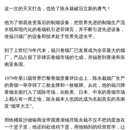
这一次的天灾打击，也给了陈永栽破旧立新的勇气！
他为了彻底改变落后的制烟设备，把世界先进的制烟生产流
水线和现代化的卷烟机引进菲律宾，并不断引进先进设备，
使福川烟厂的设备和技术处于世界先进水平。
到了上世纪70年代末，福川卷烟厂已发展成为全菲最大的烟
厂，产品占据了菲律宾卷烟市场的七成，并辐射到香港和东
南亚各国。
1979年第13届世界巴黎香烟质量评比会上，陈永栽烟厂生产
的香烟一举夺得了三枚金牌和一枚银牌。从此，他的福川牌
香烟全面打入了国际市场，在欧美、日本、中东的香烟市场
上都占有一席之地，陈永栽本人也因此成为名副其实的东南
亚“烟草大王”。
用铁桶装沙做喻商业帝国逐渐铺开陈永栽不仅不把鸡蛋放在
一个篮子里，他还到处借鸡下蛋，用他独到的经营哲学，让