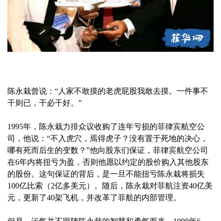
陈永栽曾说：“人家不敢摸的老虎屁股我敢去摸。一件事不
干则已，干必干好。”
1995年，陈永栽力排众议收购了连年亏损的菲律宾航空公
司，他说：“不入虎穴，焉得虎子？没有置于死地的决心，
哪有死而后生的变数？”他向股东们保证，菲律宾航空公司
在6年内将扭亏为盈，否则他愿以约定的股价购入其他股东
的股份。这句保证的背后，是一旦不能扭亏陈永栽将损失
100亿比索（2亿多美元）。随后，陈永栽对菲航注资40亿美
元，更新了40架飞机，并改革了菲航的内部管理。