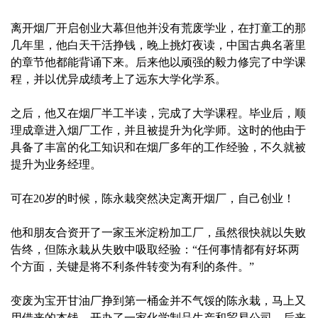
离开烟厂开启创业大幕但他并没有荒废学业，在打童工的那
几年里，他白天干活挣钱，晚上挑灯夜读，中国古典名著里
的章节他都能背诵下来。后来他以顽强的毅力修完了中学课
程，并以优异成绩考上了远东大学化学系。
之后，他又在烟厂半工半读，完成了大学课程。毕业后，顺
理成章进入烟厂工作，并且被提升为化学师。这时的他由于
具备了丰富的化工知识和在烟厂多年的工作经验，不久就被
提升为业务经理。
可在20岁的时候，陈永栽突然决定离开烟厂，自己创业！
他和朋友合资开了一家玉米淀粉加工厂，虽然很快就以失败
告终，但陈永栽从失败中吸取经验：“任何事情都有好坏两
个方面，关键是将不利条件转变为有利的条件。”
变废为宝开甘油厂挣到第一桶金并不气馁的陈永栽，马上又
用借来的本钱，开办了一家化学制品生产和贸易公司。后来