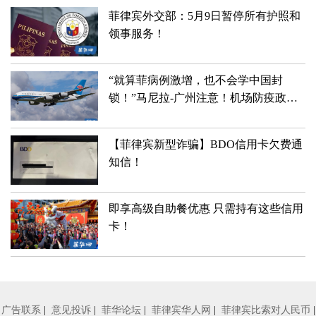
菲律宾外交部：5月9日暂停所有护照和
领事服务！
“就算菲病例激增，也不会学中国封
锁！”马尼拉-广州注意！机场防疫政策
有变！
【菲律宾新型诈骗】BDO信用卡欠费通
知信！
即享高级自助餐优惠 只需持有这些信用
卡！
广告联系
|
意见投诉
|
菲华论坛
|
菲律宾华人网
|
菲律宾比索对人民币
|