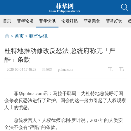
首页
菲华论坛
菲华快讯
论坛好贴
菲常美食
菲常好玩
>
首页
>
菲华快讯
杜特地推动修改反恐法 总统府称无「严
酷」条款
2020-06-04 17:46:28
菲华网
phhua.com
菲华phhua.com讯：马拉干鄢周二为杜特地总统呼吁国
会修改反恐法进行了辩护。国会的这一努力引起了人权观察
人士的愤怒。
总统发言人丶人权律师哈利·罗计说，2007年的人类安
全法不会有“严酷”的条款。