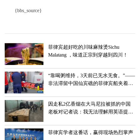
{bbs_source}
菲律宾超好吃的川味麻辣烫Sichu
Malatang ，味道正宗到穿越到四川！
“靠喝粥维持，3天前已无水无食。”——
非法滞留中国仙宾礁的菲律宾船夹着尾
巴狼狈滚蛋儿了！！！
因走私2亿香烟在大马尼拉被抓的中国
老板对记者说：我无法理解用英语提出
的许多问题
菲律宾学者这番话，赢得现场热烈掌声