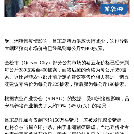
受非洲猪瘟疫情影响，吕宋岛猪肉供应大幅减少，这也导致
大岷区猪肉市场价格已经飙到每公斤约400披索。
奎松市（Quezon City）部分公共市场的猪五花价格已经来到
每公斤380披索至400披索，而猪后腿的价格为每公斤350披
索。这比起菲农业部此前所定的建议零售价相去甚远，猪五
花建议零售价为每公斤225披索，猪后腿为每公斤190披索。
根据农业产业协会（SINAG）的数据，受非洲猪瘟影响，吕
宋岛养猪产业损失了大约70%（450万头）的猪只。
吕宋岛现如今仅剩下约150万头猪只，若被发现感染猪瘟，
也将会被当局立即扑杀。由于非洲猪瘟肆虐，当地养猪业者