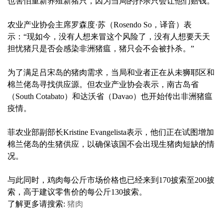
也害怕重新养殖新猪只，因为当局的扑杀只会让他们赔钱。
农业产业协会主席罗森度·苏（Rosendo So，译音）表
示：“现如今，没有人想来冒这个风险了，没有人想要天天
担忧猪只是否会感染非洲猪瘟，猪只会不会被扑杀。”
为了满足吕宋岛的猪肉需求，当局和业者正在从未狮耶区和
棉兰佬岛寻找供应源。但农业产业协会表示，南古岛省
（South Cotabato）和达沃省（Davao）也开始传出非洲猪瘟
疫情。
菲农业部副部长Kristine Evangelista表示，他们正在试图增加
棉兰佬岛的生猪供应，以确保该国不会出现生猪肉短缺的情
况。
与此同时，鸡肉每公斤市场价格也已经来到170披索至200披
索，高于建议零售价的每公斤130披索。
了解更多请搜索:
猪肉