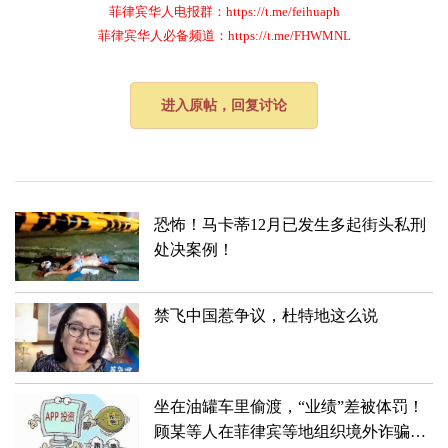
菲律宾华人电报群：https://t.me/feihuaph
菲律宾华人必备频道：https://t.me/FHWMNL
进入原帖，回复讨论
恐怖！马卡蒂12月已发生多起街头私刑
处决案例！
禁飞中国惹争议，杜特地这么说
坐在油罐车里偷渡，“业绩”差被体罚！
顾某等人在菲律宾等地组织境外诈骗团