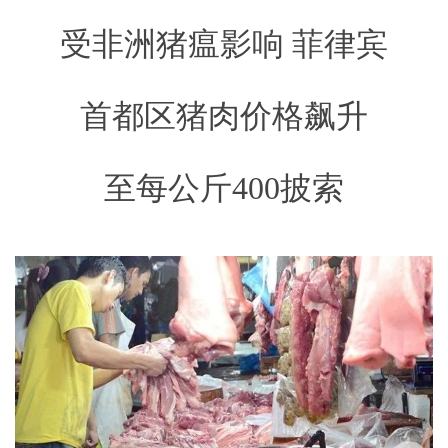
受非洲猪瘟影响 菲律宾
首都区猪肉价格飙升
至每公斤400披索