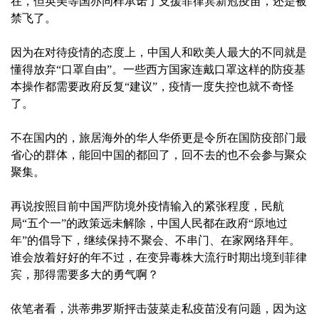
在，但英美等国亦同样承诺了支援菲律宾新冠疫苗，还是被
禁飞了。
因为在对待疫情的态度上，中国人和欧美人最大的不同就是
懂得放弃“口罩自由”。一些西方国家连戴口罩这样的防疫基
本操作都需要政府反复“建议”，疫情一度失控也就不奇怪
了。
不在国内的，旅居海外的华人华侨更是令所在国防疫部门最
省心的群体，能回中国的都回了，回不去的也不会参与聚众
聚集。
再说按照目前中国严防境外疫情输入的紧张程度，民航
局“五个一”的政策远未解除，中国人民都在政府“原地过
年”的倡导下，继续保持不聚会、不串门、在家网络拜年。
谁会放着好好的年不过，在变异毒株大流行时期出境到菲律
宾，那得需要多大的勇气啊？
依笔者看，洪蒂弗罗斯抨击菠菜走私疫苗没有问题，因为这