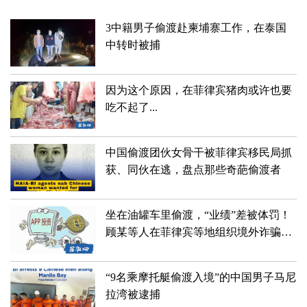
3中籍男子偷渡赴柬埔寨工作，在泰国
中转时被捕
因为这个原因，在菲律宾猪肉或许也要
吃不起了...
中国偷渡团伙女骨干被菲律宾移民局抓
获、同伙在逃，盘点那些奇葩偷渡者
坐在油罐车里偷渡，“业绩”差被体罚！
顾某等人在菲律宾等地组织境外诈骗团
伙实施“杀猪盘”活动
“9名乘摩托艇偷渡入境”的中国男子马尼
拉湾被逮捕