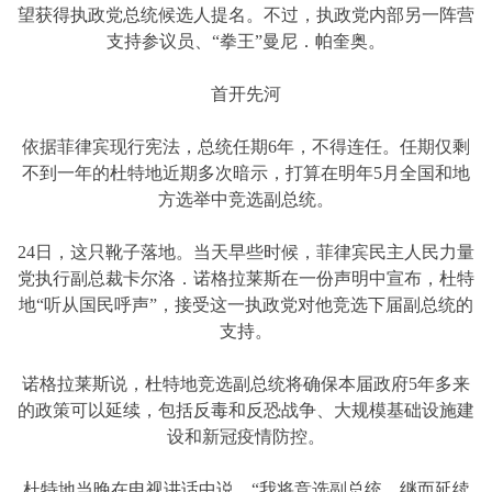
望获得执政党总统候选人提名。不过，执政党内部另一阵营
支持参议员、“拳王”曼尼．帕奎奥。
首开先河
依据菲律宾现行宪法，总统任期6年，不得连任。任期仅剩
不到一年的杜特地近期多次暗示，打算在明年5月全国和地
方选举中竞选副总统。
24日，这只靴子落地。当天早些时候，菲律宾民主人民力量
党执行副总裁卡尔洛．诺格拉莱斯在一份声明中宣布，杜特
地“听从国民呼声”，接受这一执政党对他竞选下届副总统的
支持。
诺格拉莱斯说，杜特地竞选副总统将确保本届政府5年多来
的政策可以延续，包括反毒和反恐战争、大规模基础设施建
设和新冠疫情防控。
杜特地当晚在电视讲话中说，“我将竞选副总统，继而延续