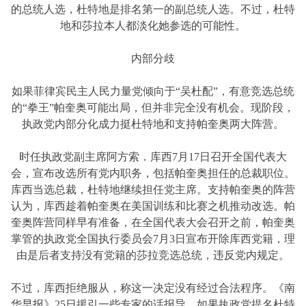
的总统人选，杜特地是排名第一的副总统人选。不过，杜特
地和莎拉本人都淡化她参选的可能性。
内部分歧
如果菲律宾民主人民力量党倾向于“吴杜配”，有意竞选总统
的“拳王”帕奎奥可能出局，但并非完全没有机会。现阶段，
执政党内部分化成力挺杜特地和支持帕奎奥两大阵营。
时任执政党副主席阿方索．库西7月17日召开全国代表大
会，宣布改选所有党内职务，包括帕奎奥担任的总裁职位。
库西当选总裁，杜特地继续担任党主席。支持帕奎奥的阵营
认为，库西趁着帕奎奥在美国训练和比赛之机推动改选。帕
奎奥阵营同样早有准备，在全国代表大会召开之前，帕奎奥
掌管的执政党全国执行委员会7月3日宣布开除库西党籍，理
由是后者支持没有党籍的莎拉竞选总统，违反党内规定。
不过，库西拒绝服从，称这一决定没有经过合法程序。《南
华早报》25日援引一些专家的话报导，如果执政党提名杜特