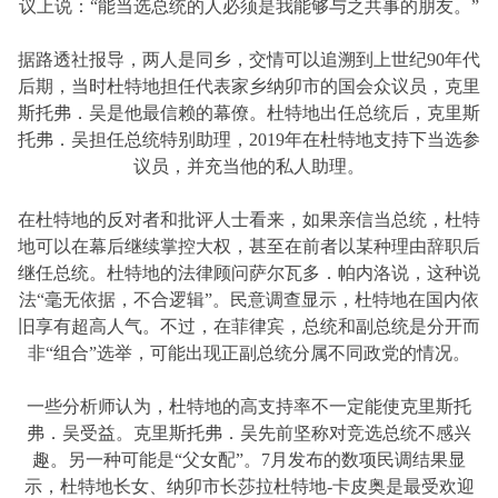
议上说：“能当选总统的人必须是我能够与之共事的朋友。”
据路透社报导，两人是同乡，交情可以追溯到上世纪90年代
后期，当时杜特地担任代表家乡纳卯市的国会众议员，克里
斯托弗．吴是他最信赖的幕僚。杜特地出任总统后，克里斯
托弗．吴担任总统特别助理，2019年在杜特地支持下当选参
议员，并充当他的私人助理。
在杜特地的反对者和批评人士看来，如果亲信当总统，杜特
地可以在幕后继续掌控大权，甚至在前者以某种理由辞职后
继任总统。杜特地的法律顾问萨尔瓦多．帕内洛说，这种说
法“毫无依据，不合逻辑”。民意调查显示，杜特地在国内依
旧享有超高人气。不过，在菲律宾，总统和副总统是分开而
非“组合”选举，可能出现正副总统分属不同政党的情况。
一些分析师认为，杜特地的高支持率不一定能使克里斯托
弗．吴受益。克里斯托弗．吴先前坚称对竞选总统不感兴
趣。另一种可能是“父女配”。7月发布的数项民调结果显
示，杜特地长女、纳卯市长莎拉杜特地-卡皮奥是最受欢迎