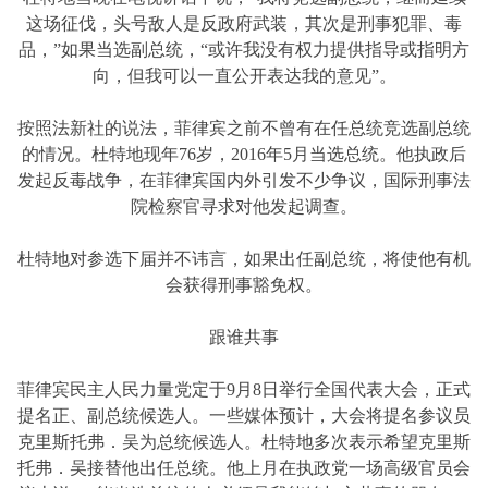
这场征伐，头号敌人是反政府武装，其次是刑事犯罪、毒
品，”如果当选副总统，“或许我没有权力提供指导或指明方
向，但我可以一直公开表达我的意见”。
按照法新社的说法，菲律宾之前不曾有在任总统竞选副总统
的情况。杜特地现年76岁，2016年5月当选总统。他执政后
发起反毒战争，在菲律宾国内外引发不少争议，国际刑事法
院检察官寻求对他发起调查。
杜特地对参选下届并不讳言，如果出任副总统，将使他有机
会获得刑事豁免权。
跟谁共事
菲律宾民主人民力量党定于9月8日举行全国代表大会，正式
提名正、副总统候选人。一些媒体预计，大会将提名参议员
克里斯托弗．吴为总统候选人。杜特地多次表示希望克里斯
托弗．吴接替他出任总统。他上月在执政党一场高级官员会