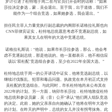
罗计引述了杜特地于周二在与官员们开会时的话称：“如果
莎拉决定参选，蒙．吴会退出。至于我，出于道德，我们不
能作为一个组合竞选，如果她参选，我会退出。”
担任民主菲人力量党执行副总裁的内阁部长诺格拉礼斯也向
CNN菲律宾证实，杜特地总统愿意考虑不竞逐副总统，如
果其女儿在明年的大选中竞逐总统。
诺格拉礼斯说：“他说，如果市长莎拉参选，那么，他会考
虑不竞逐副总统，那是他说的。他一直都表示，他不相信应
该以‘双杜配’竞选组合参选，至少在2022年全国大选。”
杜特地总统于周一的公开讲话中证实，他将竞选副总统，以
继续讨伐叛乱、犯罪和毒品问题。执政党在本月初正式支持
吴杜配的竞选组合。与此同时，市长杜特地尚未公布其在
2022年的计划。另一方面，纳卯市长莎拉．杜特地敦促杜特
地总统和参议员蒙．吴（音）公开“承认”他们两人组队竞选
的决定。此前，她的父亲亲自向她确认了他将在明年大选中
的计划。在昨天的声明中，总统的女儿并没有拐弯抹角。此