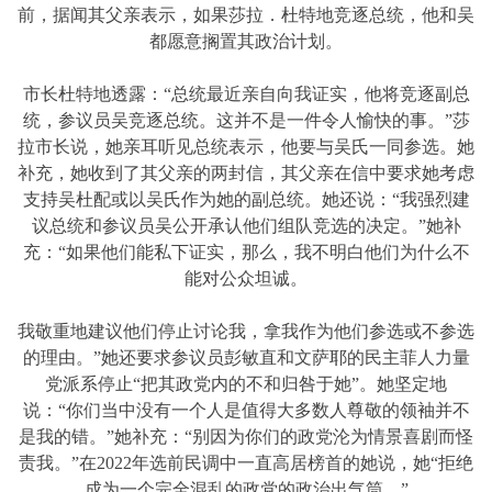
前，据闻其父亲表示，如果莎拉．杜特地竞逐总统，他和吴
都愿意搁置其政治计划。
市长杜特地透露：“总统最近亲自向我证实，他将竞逐副总
统，参议员吴竞逐总统。这并不是一件令人愉快的事。”莎
拉市长说，她亲耳听见总统表示，他要与吴氏一同参选。她
补充，她收到了其父亲的两封信，其父亲在信中要求她考虑
支持吴杜配或以吴氏作为她的副总统。她还说：“我强烈建
议总统和参议员吴公开承认他们组队竞选的决定。”她补
充：“如果他们能私下证实，那么，我不明白他们为什么不
能对公众坦诚。
我敬重地建议他们停止讨论我，拿我作为他们参选或不参选
的理由。”她还要求参议员彭敏直和文萨耶的民主菲人力量
党派系停止“把其政党内的不和归咎于她”。她坚定地
说：“你们当中没有一个人是值得大多数人尊敬的领袖并不
是我的错。”她补充：“别因为你们的政党沦为情景喜剧而怪
责我。”在2022年选前民调中一直高居榜首的她说，她“拒绝
成为一个完全混乱的政党的政治出气筒。”