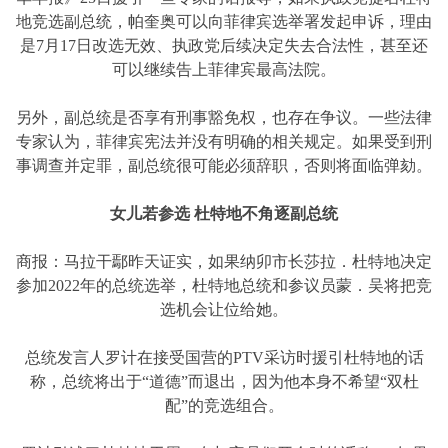
地竞选副总统，帕奎奥可以向菲律宾选举署发起申诉，理由
是7月17日改选无效、执政党后续决定失去合法性，甚至还
可以继续告上菲律宾最高法院。
另外，副总统是否享有刑事豁免权，也存在争议。一些法律
专家认为，菲律宾宪法并没有明确的相关规定。如果受到刑
事调查并定罪，副总统很可能必须辞职，否则将面临弹劾。
女儿若参选 杜特地不角逐副总统
商报：马拉干鄢昨天证实，如果纳卯市长莎拉．杜特地决定
参加2022年的总统选举，杜特地总统和参议员蒙．吴将把竞
选机会让位给她。
总统发言人罗计在接受国营的PTV采访时援引杜特地的话
称，总统将出于“道德”而退出，因为他本身不希望“双杜
配”的竞选组合。