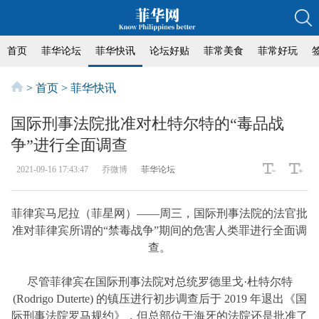
首页
菲华论坛
菲华快讯
论坛好贴
菲常美食
菲常好玩
>
首页
>
菲华快讯
​国际刑事法院批准对杜特尔特的“毒品战
争”进行全面调查
2021-09-16 17:43:47
乔微博
菲华论坛
菲律宾马尼拉（菲星网）——周三，国际刑事法院的法官批
准对菲律宾所谓的“禁毒战争”期间的危害人类罪进行全面调
查。
尽管菲律宾在国际刑事法院对总统罗德里戈·杜特尔特
(Rodrigo Duterte) 的镇压进行初步调查后于 2019 年退出《国
际刑事法院罗马规约》，但总部位于海牙的法院还是批准了