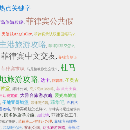
热点关键字
菲律宾公共假
荷岛旅游攻略
,
,
天使城AngelsCity
,
菲律宾承认双重国籍吗？
,
主港旅游攻略
,
菲律宾航空怎么
菲律宾中文交友
,
,
菲律宾签证
杜马
菲律宾求职
,
,
,
马尼拉教你怎么玩？
地旅游攻略
达卡
圣奥古
,
,
,
阿普莉
丁教堂
,
海洋公园
,
,
菲律宾美食
,
克拉克旅游攻略
大雅台旅游攻略
爱妮岛旅游
宾话费充值
,
,
菲华吧
圣地亚哥城堡
,
,
,
,
巴科洛
菲律宾招聘
游攻略
,
菲律宾虎航怎么样？
,
菲律宾马尼拉赌场有
民多洛旅游攻略
菲律宾找工作
,
,
加比地
,
,
？
,
菲律宾工作签证办理
,
菲律宾有哪些
望旅游攻略
?
,
菲华吧论坛
,
黎刹公园
,
达沃旅游攻略
,
海豚湾