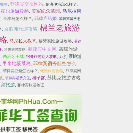
菲律宾交友网站
攻略
,
,
伊洛伊洛怎么样？
,
基霍尔旅游攻略
美军纪念墓园
马尼拉唐
,
,
街
菲律宾结婚
,
长滩岛怎么样？
,
,
菲律宾留学怎
棉兰老旅游
百胜滩旅游攻略
,
,
？
略
马尼拉大教堂
,
,
黎牙实比旅游攻略
,
菲律
菲律宾中文网
碧瑶旅游
,
,
,
证
科隆旅游攻略
略
八打雁旅游
,
西班牙王城
,
宿务旅游达人攻略
,
甲米地菠菜岛
菲律宾宿务航空怎么
,
,
？
,
菲律宾亚航怎么样？
,
佬沃旅游攻略
,
菲律宾网
苏比克旅游攻略
航
,
,
椰子宫
,
,
菲律宾话费充值
律宾旅游
,
菲律宾旅游签证