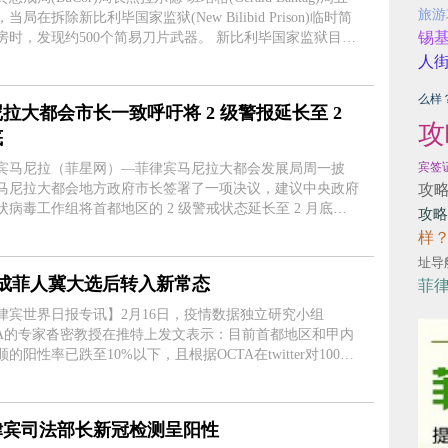
旅游
当局在拆除新比利毕国家监狱(New Bilibid Prison)临时简
锡
时，发现约500个简易刀片武器。 新比利毕国家监狱目前
9万名囚犯。 此次扫荡行动于清晨五点开始，主要针
人
安全区的....
么样
拉大都会市长一致呼吁将 2 级警报延长至 2
攻
底
宾签
宾马尼拉（菲星网）—菲律宾马尼拉大都会发展局周一披
马尼拉大都会地方政府市长签署了一项决议，建议中央政府
攻
状病毒工作组将首都地区的 2 级警戒状态延长至 2 月底。
攻略
22 年 2 月 10 日星期四晚上，在马尼拉通多的一次警察行动
样
尼拉警区 Raxabago ....
址导
4成菲人冀大选后转入新常态
菲
律宾世界日报专讯】2月16日，疫情数据独立研究小组
TA的专家沓密教授在推特上发文表示：目前首都地区和甲内
的阳性率已跌至10%以下，且根据OCTA在twitter对1000
受访者的调查结果显示，其中有38%的受访者认为在今年5
选后进入1级警戒状态，29%投票支持到....
律宾司法部长新冠检测呈阳性