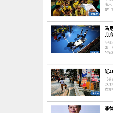
表示，
易牢房
关押大约2.
对最高
马尼
月
菲律
露，
的冠
20
中，马
近
【菲
OC
描黎顺
多名
月大
菲