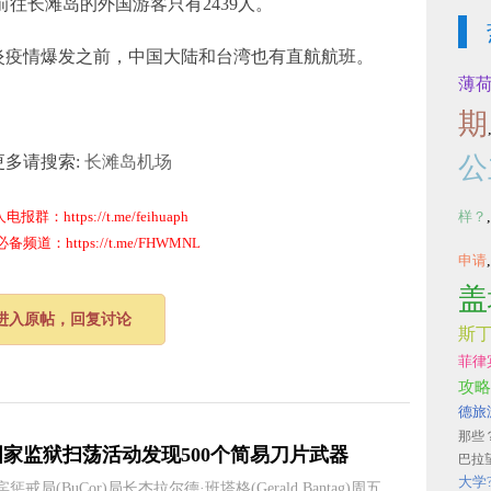
，前往长滩岛的外国游客只有2439人。
肺炎疫情爆发之前，中国大陆和台湾也有直航航班。
薄
期
公
更多请搜索:
长滩岛机场
群：https://t.me/feihuaph
样？
道：https://t.me/FHWMNL
申请
盖
进入原帖，回复讨论
斯
菲律
攻略
德旅
那些
国家监狱扫荡活动发现500个简易刀片武器
巴拉
大学
惩戒局(BuCor)局长杰拉尔德·班塔格(Gerald Bantag)周五