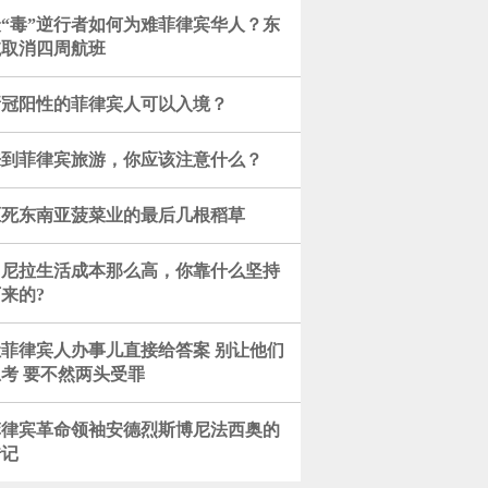
最“毒”逆行者如何为难菲律宾华人？东
航取消四周航班
新冠阳性的菲律宾人可以入境？
来到菲律宾旅游，你应该注意什么？
压死东南亚菠菜业的最后几根稻草
马尼拉生活成本那么高，你靠什么坚持
来的?
让菲律宾人办事儿直接给答案 别让他们
考 要不然两头受罪
菲律宾革命领袖安德烈斯博尼法西奥的
传记