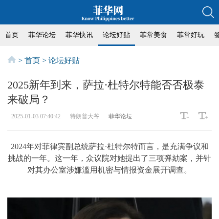
首页
菲华论坛
菲华快讯
论坛好贴
菲常美食
菲常好玩
>
首页
>
论坛好贴
2025新年到来，萨拉·杜特尔特能否否极泰
来破局？
2025-01-03 07:40:42
特朗普大爷
菲华论坛
2024年对菲律宾副总统萨拉·杜特尔特而言，是充满争议和
挑战的一年。这一年，众议院对她提出了三项弹劾案，并针
对其办公室涉嫌滥用机密与情报资金展开调查。