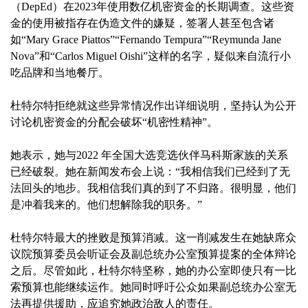
（DepEd）在2023年使用数亿机密资金的长期调查。这些资
金的使用被指存在伪造文件的嫌疑，签署人甚至包含诸
如“Mary Grace Piattos”“Fernando Tempura”“Reymunda Jane
Nova”和“Carlos Miguel Oishi”这样的名字，疑似来自流行小
吃品牌和当地餐厅。
杜特尔特拒绝就这些异常情况作出详细说明，坚持认为公开
讨论机密资金的分配会破坏“机密性精神”。
她表示，她与2022 年全国大选竞选伙伴马科斯家族的关系
已经破裂。她在新闻发布会上说：“我相信我们已经到了无
法回头的地步。我相信我们真的到了不归路。很明显，他们
是冲着我来的。他们想解除我的职务。”
杜特尔特最大的挫败是预算消减。这一削减发生在她缺席众
议院预算委员会听证会及副总统办公室预算提案的全体辩论
之后。尽管如此，杜特尔特坚称，她的办公室即使只有一比
索预算也能继续运作。她同时呼吁公众如果副总统办公室无
法再提供援助，应追究她政治敌人的责任。