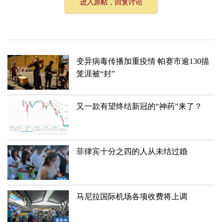
进入原帖，回复讨论
变异病毒传播加重疫情 帕赛市逾130描
笼涯被“封”
又一款有望终结新冠的“神药”来了？
​菲律宾十分之四的人从未结过婚
马尼拉国际机场各项收费将上调