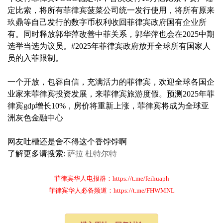
定比索，将所有菲律宾菠菜公司统一发行使用，将所有原来
玖鼎等自己发行的数字币权利收回菲律宾政府国有企业所
有。同时释放郭华萍改善中菲关系，郭华萍也会在2025中期
选举当选为议员。#2025年菲律宾政府放开全球所有国家人
员的入菲限制。
一个开放，包容自信，充满活力的菲律宾，欢迎全球各国企
业家来菲律宾投资发展，来菲律宾旅游度假。预测2025年菲
律宾gdp增长10%，房价将重新上涨，菲律宾将成为全球亚
洲灰色金融中心
网友吐槽还是舍不得这个香饽饽啊
了解更多请搜索:
萨拉
杜特尔特
菲律宾华人电报群：https://t.me/feihuaph
菲律宾华人必备频道：https://t.me/FHWMNL