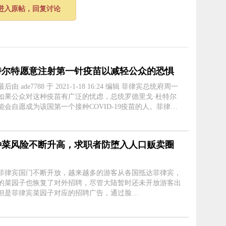
进入原帖，回复讨论
特尔特愿意注射第一针疫苗以减轻公众的恐惧
 ade7788 于 2021-1-18 16:24 编辑 菲律宾总统府周一
如果公众对这种疫苗有广泛的忧虑，总统罗德里戈·杜特尔
能会自愿成为该国第一个接种COVID-19疫苗的人。菲律宾
府马拉卡南周一说，如果公众对这种疫苗有广泛的忧虑，总
里戈·杜特尔特可能....
种菜风险不断升高，求职者防堕入人口贩卖圈
菲律宾国门不断开放，越来越多的游客从各国抵达菲律宾，
的菜园子也恢复了对外招聘，尽管大陆暂时还未开放游客出
但是菲律宾菜园子对应的招聘广告，通过脸
atsApp/line等社