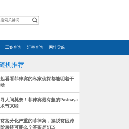
工签查询
汇率查询
网址导航
随机推荐
一起看看菲律宾的私家侦探都能明着干
些啥
寻人间莫奈！菲律宾最有趣的Pasinaya
艺术节来啦
在贫富分化严重的菲律宾，摆脱贫困跨
阶层还可能么？答案是YES