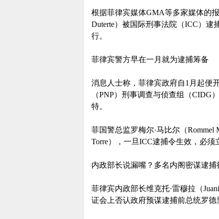
根据菲律宾媒体GMA等多家媒体的报道
Duterte）被国际刑事法院（IC
行。
菲律宾警方早在一月就为逮捕筹备
消息人士称，菲律宾政府自1月起便开始策
（PNP）刑事调查与侦查组（CID
特。
菲国警总监罗梅尔·马比尔（Rommel Ma
Torre），一旦ICC逮捕令生效，
内政部长说漏嘴？多名内阁密谋逮捕
菲律宾内政部长维克托·雷穆拉（Juanito 
证会上否认政府预谋逮捕前总统罗德