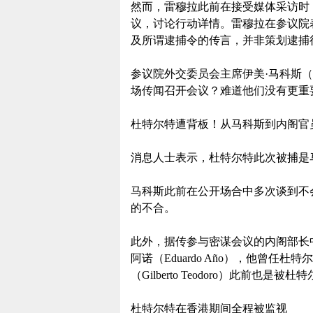
然而，雷穆拉此前在接受媒体采访时
议，讨论行动详情。雷穆拉在参议院
及所谓逮捕令的传言，并非策划逮捕
参议院外交委员会主席伊美·马科斯（Im
场传闻召开会议？难道他们没有更重
杜特尔特遭背板！从马科斯到内阁官
消息人士表示，杜特尔特此次被捕是
马科斯此前在公开场合中多次谈到不
的不合。
此外，据传参与密谋会议的内阁部长中
阿诺（Eduardo Año），他曾
（Gilberto Teodoro）此前也
杜特尔特在香港期间全程被监视