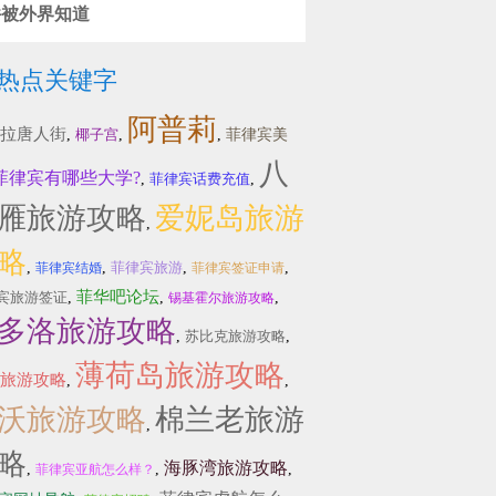
件被外界知道
热点关键字
阿普莉
拉唐人街
,
椰子宫
,
,
菲律宾美
八
菲律宾有哪些大学?
,
菲律宾话费充值
,
雁旅游攻略
爱妮岛旅游
,
略
,
,
菲律宾旅游
,
,
菲律宾结婚
菲律宾签证申请
菲华吧论坛
宾旅游签证
,
,
,
锡基霍尔旅游攻略
多洛旅游攻略
,
苏比克旅游攻略
,
薄荷岛旅游攻略
旅游攻略
,
,
沃旅游攻略
棉兰老旅游
,
略
海豚湾旅游攻略
,
,
,
菲律宾亚航怎么样？