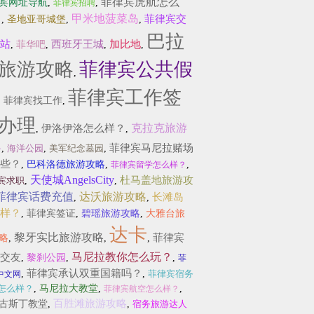
菲律宾虎航怎么
宾网址导航
,
,
菲律宾招聘
？
甲米地菠菜岛
菲律宾交
,
圣地亚哥城堡
,
,
巴拉
站
西班牙王城
加比地
,
菲华吧
,
,
,
旅游攻略
菲律宾公共假
,
菲律宾工作签
,
菲律宾找工作
,
办理
克拉克旅游
伊洛伊洛怎么样？
,
,
略
菲律宾马尼拉赌场
,
海洋公园
,
美军纪念墓园
,
些？
,
巴科洛德旅游攻略
,
,
菲律宾留学怎么样？
天使城AngelsCity
杜马盖地旅游攻
宾求职
,
,
菲律宾话费充值
达沃旅游攻略
长滩岛
,
,
样？
,
菲律宾签证
,
碧瑶旅游攻略
,
大雅台旅
达卡
黎牙实比旅游攻略
菲律宾
略
,
,
,
马尼拉教你怎么玩？
交友
,
黎刹公园
,
,
菲
菲律宾承认双重国籍吗？
,
,
菲律宾宿务
中文网
怎么样？
,
马尼拉大教堂
,
,
菲律宾航空怎么样？
百胜滩旅游攻略
古斯丁教堂
,
,
宿务旅游达人