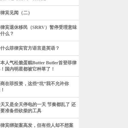
菲律宾见闻（二）
律宾退休移民（SRRV）暂停受理意味
着什么？
为什么菲律宾官方语言是英语？
本人气松脆蛋糕Butter Butler首登菲律
宾！国内明星都被它种草了！
外商在菲投资，这些“坑”我不允许你
踩！
天又是全天停电的一天 节奏都乱了 还
是要准备些砍柴的工具
菲律宾绑架案高发，但有些人却不想案