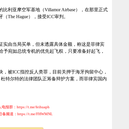
摩空军基地（Villamor Airbase），在那里正式
The Hague），接受ICC审判。
证实由当局买单，但未透露具体金额，称这是菲律宾
机也被给予宛如总统专机的优先起飞权，只要准备好起飞，
决，被ICC指控反人类罪，目前关押于海牙拘留中心，
会。杜特尔特的法律团队正筹备辩护方案，而菲律宾国内
群：https://t.me/feihuaph
道：https://t.me/FHWMNL