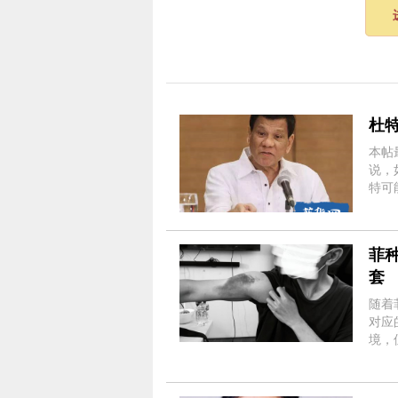
杜
本帖最后由
说，
特可
总统
统罗德
菲
套
随着
对应
境，
书/Wh