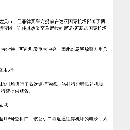
达沃市，但菲律宾警方提前在达沃国际机场部署了两
强烈震慑，迫使其改道至马尼拉的尼诺·阿基诺国际机场
捕杜特尔特，可能引发重大冲突，因此刻意释放警方重兵
精准执行
AIA机场进行了四次逮捕演练。当杜特尔特抵达机场
0名特警提供戒备。
区域
至116号登机口，该登机口靠近通往停机坪的电梯，方