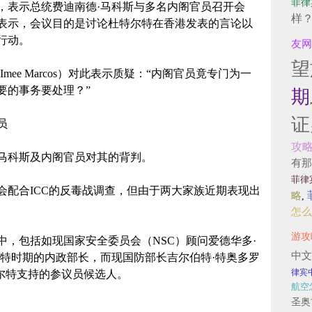
菲律
，表示总统费迪南德·马科斯与多名内阁官员召开会
样
表示，会议目的是讨论杜特尔特在香港发表的言论以
行动。
友网
望
ee Marcos）对此表示质疑：“内阁官员竟专门为一
要的事务要处理？”
期
证
员
攻
马科斯及内阁官员对其的背判。
有那
菲律
会配合ICC的反毒战调查，但由于两大家族近期表现出
略
,
怎么
游攻
，包括如现国家安全委员会（NSC）顾问爱德华多·
中文
任杜特尔特时期的内政部长，而现国防部长吉尔伯特·特奥多罗
律宾
是被杜特尔特支持的参议员候选人。
航空
圣奥