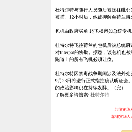
杜特尔特与随行人员随后被送往毗邻的比利亚
被捕。12小时后，他被押解至荷兰海牙（
包机由政府买单 起飞权宛如总统专机
杜特尔特飞往荷兰的包机后被总统府
对Interpol的协助。据悉，该包
跑道上的所有飞机必须让位。
杜特尔特因禁毒战争期间涉及法外处
9月23日将进行正式指控确认听证
的政治影响仍在持续发酵。（完）
了解更多请搜索:
杜特尔特
菲律宾华人电报
菲律宾华人必备频