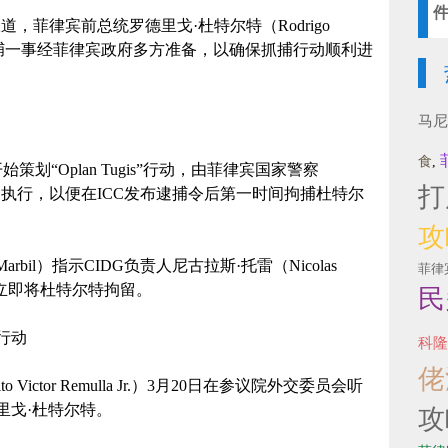
，菲律宾前总统罗德里戈·杜特尔特（Rodrigo
C）逮捕一事经菲律宾政府多方准备，以确保抓捕行动顺利进
马尼
食
,
划“Oplan Tugis”行动，由菲律宾国家警察
打
G）执行，以便在ICC发布逮捕令后第一时间拘捕杜特尔
攻
rbil）指示CIDG负责人尼古拉斯·托雷（Nicolas
菲律
必须立即将杜特尔特拘留。
民
行动
科隆
佬
Victor Remulla Jr.）3月20日在参议院外交委员会听
里戈·杜特尔特。
攻