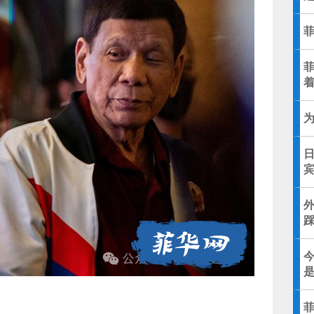
菲
日
今