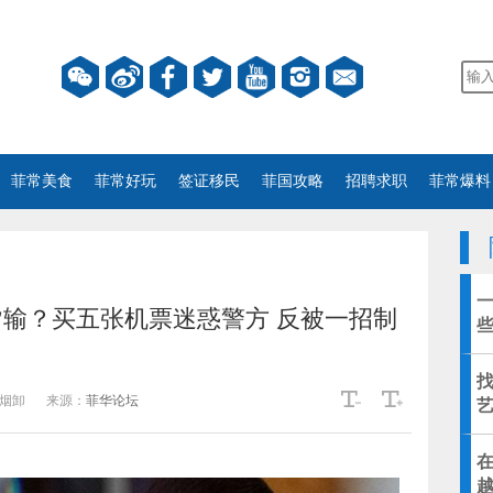
菲常美食
菲常好玩
签证移民
菲国攻略
招聘求职
菲常爆料
输？买五张机票迷惑警方 反被一招制
找
烟卸
来源：
菲华论坛
越