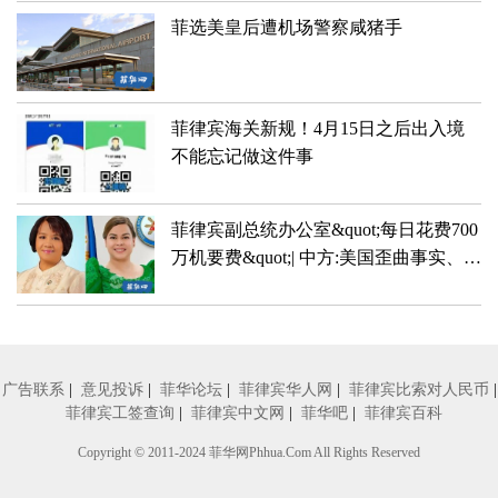
菲选美皇后遭机场警察咸猪手
菲律宾海关新规！4月15日之后出入境
不能忘记做这件事
菲律宾副总统办公室&quot;每日花费700
万机要费&quot;| 中方:美国歪曲事实、挑
拨离间
广告联系
|
意见投诉
|
菲华论坛
|
菲律宾华人网
|
菲律宾比索对人民币
|
菲律宾工签查询
|
菲律宾中文网
|
菲华吧
|
菲律宾百科
Copyright © 2011-2024
菲华网
Phhua.Com All Rights Reserved