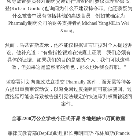
领导蓝带委员会对制药交易进行调查的前参议员理查德·戈
登(Richard Gordon)也询问为什么不建议掠夺罪。他还质疑为
什么被告中没有包括其他的高级官员，例如被确定为
Pharmally制药公司的财务支持者的Michael Yang和Lin Wei
Xiong。
然而，马蒂雷斯表示，他不能仅根据证言证据对个人提起诉
讼。他补充道：“有些指控很难在法庭上证明，我们必须有
具体的证据。如果我们的目的是骚扰个人，我们可以这样
做，但如果这是监察署的角色，那么也许我会辞职。”
监察署计划向廉政法庭提交 Pharmally 案件，而无需等待各
方提出重新审议动议，以避免因过度拖延而可能被驳回。过
度拖延可能会导致被告援引宪法规定的快速审判权而被驳回
案件。
全菲2200万公立学校今正式开课 各地短缺16万间教室
菲律宾教育部(DepEd)助理部长弗朗西斯·布林加斯(Francis