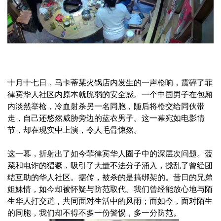
十月十七日，马卡蒂某火锅店内发生的一声枪响，震碎了菲
律宾华人社区内原本就脆弱的安全感。一个中国男子在包厢
内淡然举枪，冷血射杀另一名同胞，随后将枪交给同伙带
走，自己还悠然威胁旁边的蓝衣男子。这一幕宛如电影情
节，却在现实中上演，令人毛骨悚然。
这一幕，折射出了如今菲律宾华人圈子中的深层次问题。菠
菜和电诈的猖獗，吸引了大量不法分子涌入，搅乱了曾经团
结互助的华人社区。据传，被杀的是搞绑架的。昔日的兄弟
姐妹情，如今却被怀疑与防范取代。我们曾经能放心地与陌
生华人打交道，共同面对生活中的风雨；而如今，面对陌生
的同胞，我们却不得不多一份警惕，多一分防范。