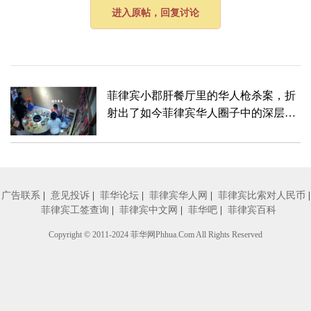
进入原帖，回复讨论
菲律宾小郡肝餐厅里的华人枪杀案，折
射出了如今菲律宾华人圈子中的深层次
问题
广告联系
|
意见投诉
|
菲华论坛
|
菲律宾华人网
|
菲律宾比索对人民币
|
菲律宾工签查询
|
菲律宾中文网
|
菲华吧
|
菲律宾百科
Copyright © 2011-2024
菲华网
Phhua.Com All Rights Reserved